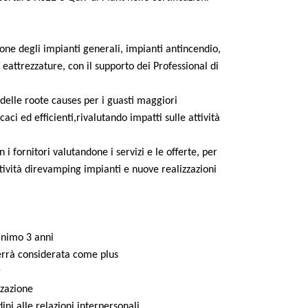
ione degli impianti generali, impianti antincendio,
i eattrezzature, con il supporto dei Professional di
 delle roote causes per i guasti maggiori
aci ed efficienti,rivalutando impatti sulle attività
i fornitori valutandone i servizi e le offerte, per
ttività direvamping impianti e nuove realizzazioni
inimo 3 anni
errà considerata come plus
g
zzazione
ini alle relazioni interpersonali