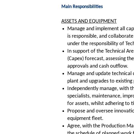
Main Responsibilities
ASSETS AND EQUIPMENT
Manage and implement all capit
is responsible, and collaborate
under the responsibility of Te
In support of the Technical Ar
(Capex) forecast, assessing the
approvals and cash outflow.
Manage and update technical d
plant and upgrades to existing 
Independently manage, with the
specialists, maintenance, imp
for assets, whilst adhering to
Propose and oversee innovation
equipment fleet.
Agree, with the Production 
the schedule of planned work f