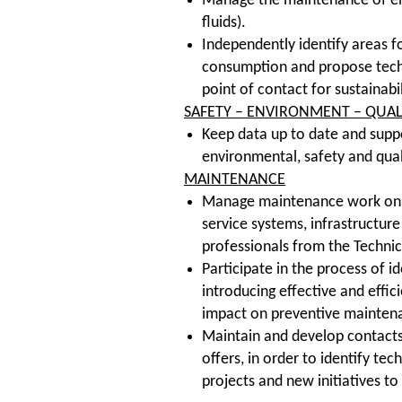
Manage the maintenance of ener
fluids).
Independently identify areas 
consumption and propose techni
point of contact for sustainabi
SAFETY – ENVIRONMENT – QUAL
Keep data up to date and supp
environmental, safety and quali
MAINTENANCE
Manage maintenance work on ge
service systems, infrastructur
professionals from the Techni
Participate in the process of i
introducing effective and effic
impact on preventive maintenan
Maintain and develop contacts 
offers, in order to identify t
projects and new initiatives t