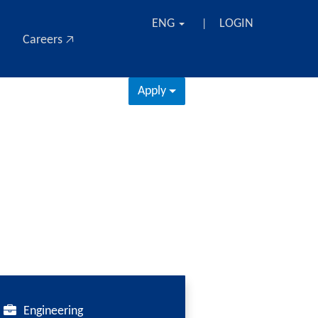
ENG
LOGIN
|
Careers 🡥
Apply
Engineering