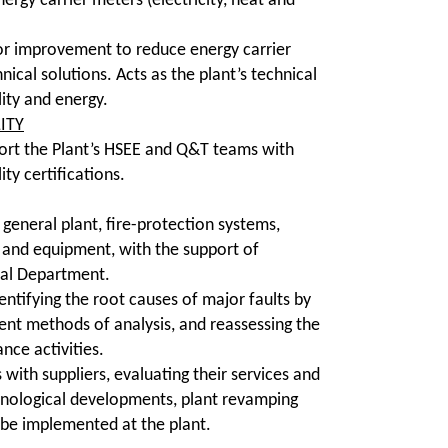
gy carrier meters (electricity, heat and
for improvement to reduce energy carrier
cal solutions. Acts as the plant’s technical
lity and energy.
ITY
ort the Plant’s HSEE and Q&T teams with
ty certifications.
neral plant, fire-protection systems,
e and equipment, with the support of
cal Department.
dentifying the root causes of major faults by
ient methods of analysis, and reassessing the
ce activities.
with suppliers, evaluating their services and
echnological developments, plant revamping
o be implemented at the plant.